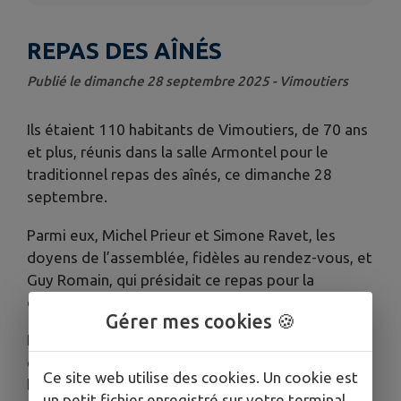
REPAS DES AÎNÉS
Publié le dimanche 28 septembre 2025 - Vimoutiers
Ils étaient 110 habitants de Vimoutiers, de 70 ans
et plus, réunis dans la salle Armontel pour le
traditionnel repas des aînés, ce dimanche 28
septembre.
Parmi eux, Michel Prieur et Simone Ravet, les
doyens de l’assemblée, fidèles au rendez-vous, et
Guy Romain, qui présidait ce repas pour la
dernière fois.
Gérer mes cookies 🍪
Le service, des plats confectionnés par les
commerçants locaux, était assuré par les
Ce site web utilise des cookies. Un cookie est
bénévoles du CCAS et du Conseil Municipal, dans
un petit fichier enregistré sur votre terminal