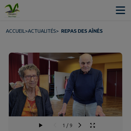
Contenu
Menu
Recherche
Pied de page
ACCUEIL
>
ACTUALITÉS
>
REPAS DES AÎNÉS
1
/
9