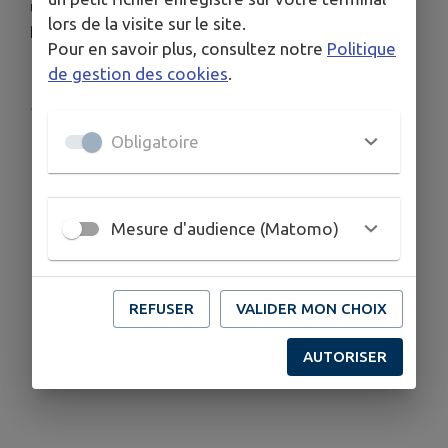
une ambiance chaleureuse, tandis que Brigitte
lors de la visite sur le site.
Rogereau animait la fête au son de l’accordéon.
Pour en savoir plus, consultez notre
Politique
de gestion des cookies
.
Publié par mairie Vimoutiers
Obligatoire
Mesure d'audience (Matomo)
REFUSER
VALIDER MON CHOIX
AUTORISER