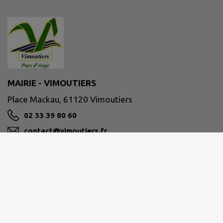
MAIRIE - VIMOUTIERS
Place Mackau, 61120 Vimoutiers
02 33 39 80 60
contact@vimoutiers.fr
M'Y RENDRE
www.vimoutiers.fr/