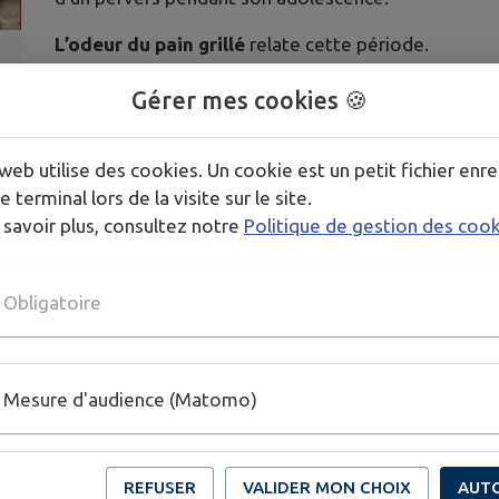
L’odeur du pain grillé
relate cette période.
« Jérémie, un adolescent discret, avec des rêves pl
Gérer mes cookies 🍪
vacances d’été, accompagné de ses copains. Il croi
vingt ans, très apprécié des enfants. Ce dernier va
web utilise des cookies. Un cookie est un petit fichier enre
d’un redoutable prédateur… Des années plus tard, 
e terminal lors de la visite sur le site.
bouleverser sa vie. Un flot de souvenirs, d’images,
 savoir plus, consultez notre
Politique de gestion des coo
Avec les blessures qu’il a subies, Jérémie, devenu 
reconstruction et de l’acceptation ? ».
Obligatoire
Un roman publié aux éditions S-Active, en vente dans
Publié par mairie Vimoutiers
Mesure d'audience (Matomo)
REFUSER
VALIDER MON CHOIX
AUT