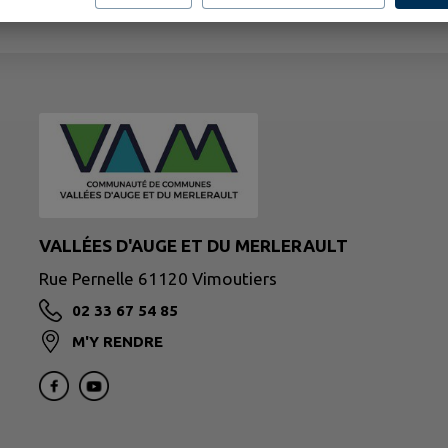
VALLÉES D'AUGE ET DU MERLERAULT
Rue Pernelle 61120 Vimoutiers
02 33 67 54 85
M'Y RENDRE