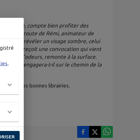
ein la tête, compte bien profiter des
se alors la route de Rémi, animateur de
 toutefois révéler un visage sombre, celui
gistré
Jérémie reçoit une convocation qui vient
 de sons, d’odeurs, remonte à la surface.
kies
.
homme, s’engagera-t-il sur le chemin de la
 toutes les bonnes librairies.
ORISER