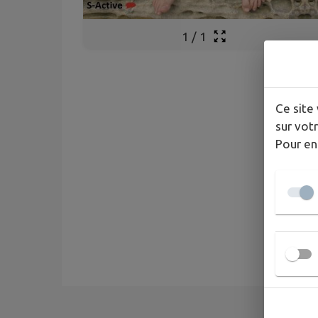
1
/
1
Ce site 
sur votr
Pour en