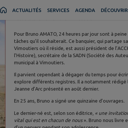
BRUNO AMATO
ACTUALITÉS
SERVICES
AGENDA
DÉCOUVRIR
Publié le lundi 25 mai 2026 - Vimoutiers
Pour Bruno AMATO, 24 heures par jour sont à peine 
tâches qu’il souhaiterait. Ce banquier, qui partage sa 
Vimoutiers où il réside, est aussi président de l’
l’Histoire), secrétaire de la SADN (Société des Aute
municipal à Vimoutiers.
Il parvient cependant à dégager du temps pour écrire 
explore différents registres. Il a notamment rédigé 
Jeanne d’Arc présenté en août dernier.
En 25 ans, Bruno a signé une quinzaine d’ouvrages.
Le dernier-né est, selon son éditrice,
« une invitatio
vital qui est en chacun de nous
». Bruno nous livre 
d’un pervers pendant son adolescence.