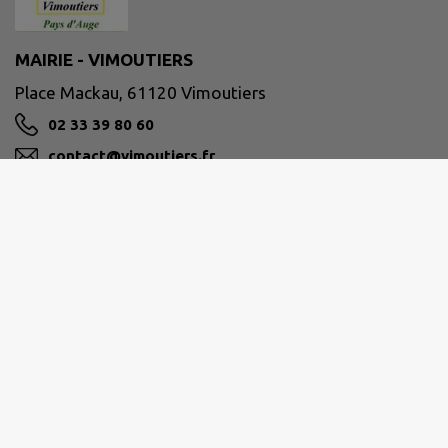
MAIRIE - VIMOUTIERS
Place Mackau, 61120 Vimoutiers
02 33 39 80 60
contact@vimoutiers.fr
M'Y RENDRE
www.vimoutiers.fr/
VALLÉES D'AUGE ET DU MERLERAULT