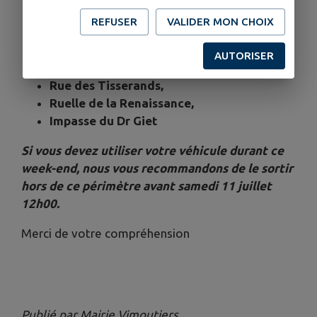
Allée Verdry,
REFUSER
VALIDER MON CHOIX
Rue de l’Abbé Crestey,
Quai des Augustines,
AUTORISER
Quai du Tribunal,
Rue des Tisserands,
Ruelle de la Renaissance,
Impasse du Dr Giet
Si vous devez utiliser votre véhicule durant ce
week-end, nous vous recommandons de le sortir
hors de ce périmètre avant samedi 11 juillet
12h00.
Merci de votre compréhension
Publié par Mairie Vimoutiers