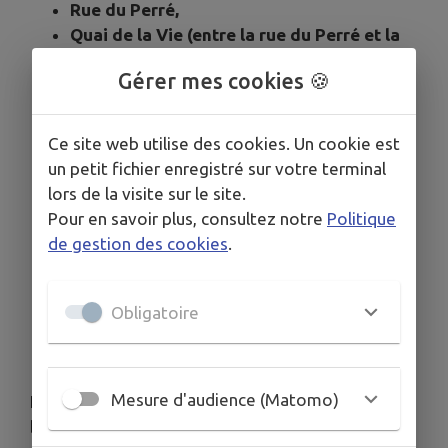
Rue du Perré,
Quai de la Vie (entre la rue du Perré et la
rue Eugène Lecoeur)
Gérer mes cookies 🍪
Rue Eugène Lecoeur,
Rue du Moulin,
Rue du 14 juin (entre la rue de Châtelet et
Ce site web utilise des cookies. Un cookie est
la rue Marie Harel),
un petit fichier enregistré sur votre terminal
Rue aux Moines de Jumièges (entre la rue
lors de la visite sur le site.
de Châtelet et la rue Marie Harel),
Pour en savoir plus, consultez notre
Politique
Rue Charlotte Corday (entre la rue du
de gestion des cookies
.
Moulin et la rue des Réserves),
Allée des Promenades (entre la rue du
Perré et la rue du Comice),
Obligatoire
Rue de la Libération (entre la rue du Perré
et la rue du Comice).
Mesure d'audience (Matomo)
Les rues internes au circuit seront également
bloquées :