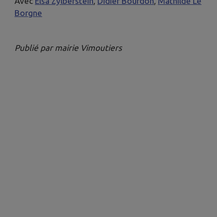
Avec
Elsa Zylberstein
,
Didier Bourdon
,
Mathilde Le
Borgne
Publié par mairie Vimoutiers