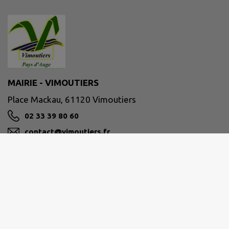
MAIRIE - VIMOUTIERS
Place Mackau, 61120 Vimoutiers
02 33 39 80 60
contact@vimoutiers.fr
M'Y RENDRE
www.vimoutiers.fr/