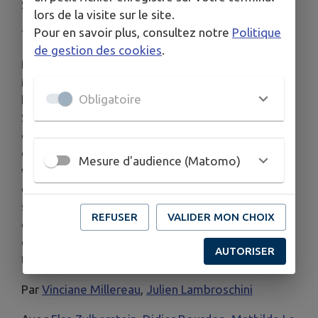
Synopsis
lors de la visite sur le site.
Pour en savoir plus, consultez notre
Politique
Tout public
de gestion des cookies
.
Dans une petite bourgade française, Hélène,
Michel, et leurs deux enfants, coulent des jours
Obligatoire
heureux dans l’insouciance des années 1950.
Soudainement propulsés en 2025, le couple
découvre un monde moderne à l’opposé de celui
qu’ils connaissent. Pour Hélène, qui a toujours
Mesure d'audience (Matomo)
vécu comme il se doit dans l’ombre de l’époux,
c’est une révolution. Mais, pour Michel, qui voit
ses privilèges d’Homme voler en éclat, c’est un
REFUSER
VALIDER MON CHOIX
cataclysme. Entre vent nouveau et parfum
d’antan, ce voyage dans le temps ne sera pas de
AUTORISER
tout repos.
Par
Vinciane Millereau
,
Julien Lambroschini