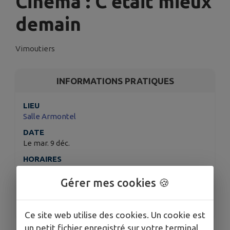
Cinéma : C'était mieux
demain
Vimoutiers
INFORMATIONS PRATIQUES
LIEU
Salle Armontel
DATE
Le mar. 9 déc.
HORAIRES
20h30
Gérer mes cookies 🍪
ORGANISÉ PAR
MJC : maison des jeunes et de la culture
Ce site web utilise des cookies. Un cookie est
un petit fichier enregistré sur votre terminal