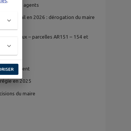
kies
.
mutuelle des agents
rces de détail en 2026 : dérogation du maire
age de réseaux – parcelles AR151 – 154 et
ur
’investissement
ORISER
en régie en 2025
décisions du maire