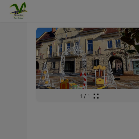
Déc.
10
Contenu
Menu
Recherche
Pied de page
Mer.
1
/
1