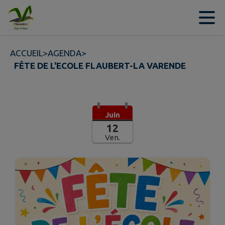
Contenu
Menu
Recherche
Pied de page
ACCUEIL
>
AGENDA
>
FÊTE DE L'ECOLE FLAUBERT-LA VARENDE
Juin
12
Ven.