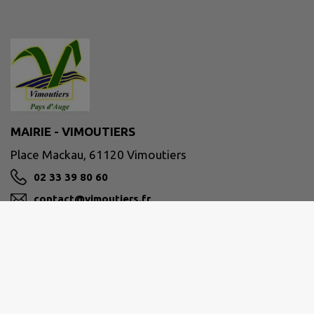
MAIRIE - VIMOUTIERS
Place Mackau, 61120 Vimoutiers
02 33 39 80 60
contact@vimoutiers.fr
M'Y RENDRE
www.vimoutiers.fr/