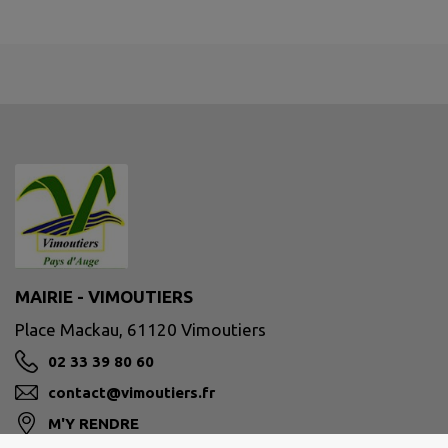
MAIRIE - VIMOUTIERS
Place Mackau, 61120 Vimoutiers
02 33 39 80 60
contact@vimoutiers.fr
M'Y RENDRE