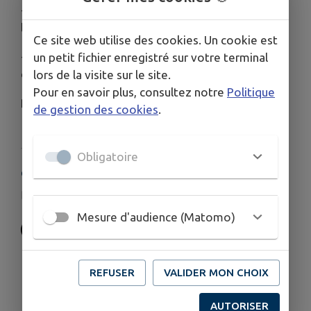
- la diffusion de l'apprentissage de la pratique de
l'orgue chez des jeunes, dans les écoles...
Ce site web utilise des cookies. Un cookie est
- la diffusion de tout support valorisant les orgues
un petit fichier enregistré sur votre terminal
de Vimoutiers : brochures, banque de sons.
lors de la visite sur le site.
Pour en savoir plus, consultez notre
Politique
Président : Patrick Gaulin
de gestion des cookies
.
Obligatoire
COORDONNÉES
association@orgue-vimoutiers.org
Mesure d'audience (Matomo)
REFUSER
VALIDER MON CHOIX
AUTORISER