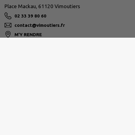
Place Mackau, 61120 Vimoutiers
02 33 39 80 60
contact@vimoutiers.fr
M'Y RENDRE
www.vimoutiers.fr/
VALLÉES D'AUGE ET DU MERLERAULT
Rue Pernelle 61120 Vimoutiers
02 33 67 54 85