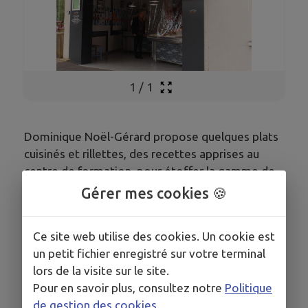
1
/
1
Dominique Noël-Gérard propose quelques plats
cuisinés et rillettes, des recettes apprises au
centre de formation, pour étoffer la gamme de
produits.
Gérer mes cookies 🍪
Ce site web utilise des cookies. Un cookie est
un petit fichier enregistré sur votre terminal
COORDONNÉES
lors de la visite sur le site.
30 rue du Moulin
Pour en savoir plus, consultez notre
Politique
02.33.39.27.37.
de gestion des cookies
.