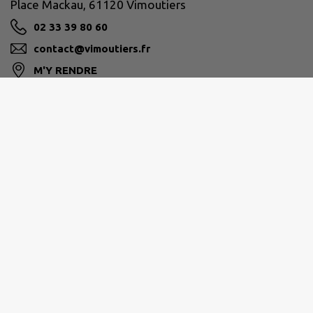
Place Mackau, 61120 Vimoutiers
02 33 39 80 60
contact@vimoutiers.fr
M'Y RENDRE
www.vimoutiers.fr/
VALLÉES D'AUGE ET DU MERLERAULT
Rue Pernelle 61120 Vimoutiers
02 33 67 54 85
M'Y RENDRE