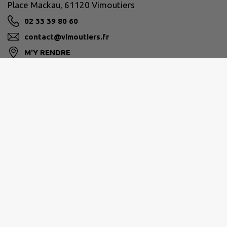
Place Mackau, 61120 Vimoutiers
02 33 39 80 60
contact@vimoutiers.fr
M'Y RENDRE
www.vimoutiers.fr/
VALLÉES D'AUGE ET DU MERLERAULT
Rue Pernelle 61120 Vimoutiers
02 33 67 54 85
M'Y RENDRE