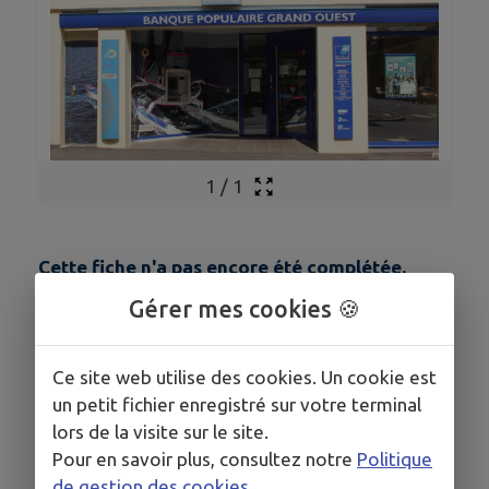
1
/
1
Cette fiche n'a pas encore été complétée.
Gérer mes cookies 🍪
COORDONNÉES
Ce site web utilise des cookies. Un cookie est
rue du 14 juin
un petit fichier enregistré sur votre terminal
contact@ouest.banquepopulaire.fr
lors de la visite sur le site.
www.ouest.banquepopulaire.fr
Pour en savoir plus, consultez notre
Politique
02.61.55.00.30
de gestion des cookies
.