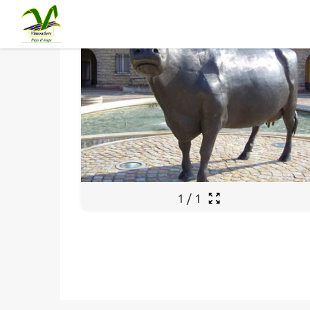
Contenu
Menu
Recherche
Pied de page
1
/
1