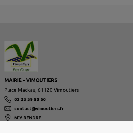
MAIRIE - VIMOUTIERS
Place Mackau, 61120 Vimoutiers
02 33 39 80 60
contact@vimoutiers.fr
M'Y RENDRE
www.vimoutiers.fr/