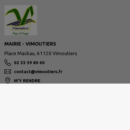
MAIRIE - VIMOUTIERS
Place Mackau, 61120 Vimoutiers
02 33 39 80 60
contact@vimoutiers.fr
M'Y RENDRE
www.vimoutiers.fr/