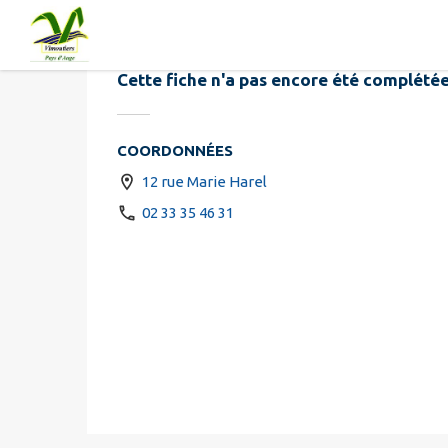
Gilles VICAI
Contenu
Menu
Recherche
Pied de page
Cette fiche n'a pas encore été complétée
COORDONNÉES
12 rue Marie Harel
02 33 35 46 31