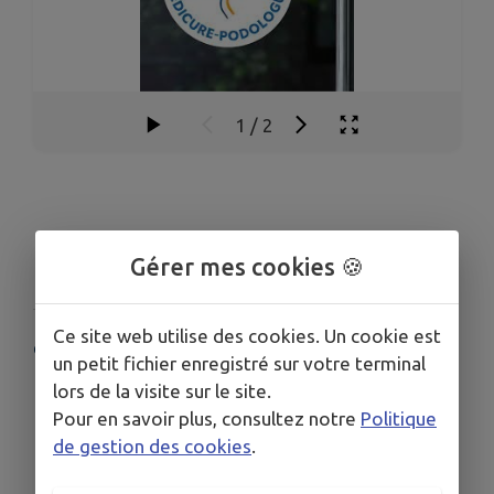
1
/
2
Gérer mes cookies 🍪
Ce site web utilise des cookies. Un cookie est
COORDONNÉES
un petit fichier enregistré sur votre terminal
2 bis rue du docteur Marescot
lors de la visite sur le site.
Pour en savoir plus, consultez notre
Politique
02 59 16 57 67
de gestion des cookies
.