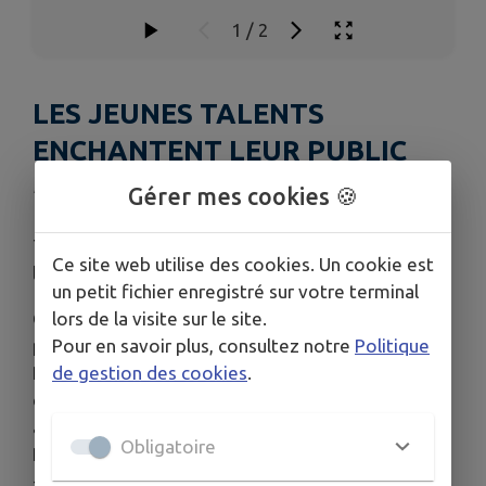
1
/
2
LES JEUNES TALENTS
ENCHANTENT LEUR PUBLIC
Publié le dimanche 17 août 2025 - Vimoutiers
Gérer mes cookies 🍪
Très joli concert ce samedi 16 août au soir à
Ce site web utilise des cookies. Un cookie est
l'église Notre-Dame de Vimoutiers.
un petit fichier enregistré sur votre terminal
lors de la visite sur le site.
Carlo Massimo (orgue) et Agathe Rolin (voix) ont
Pour en savoir plus, consultez notre
Politique
présenté un programme consacré à Maurice
de gestion des cookies
.
Ravel, Jean Langlais et Louis Vierne dans le cadre
des concerts "Jeunes talents" organisés chaque
année par l'association Les amis des orgues.
Obligatoire
Prochains rendez-vous :
- vendredi 22 août à 11h : mini-concert à l'orgue,