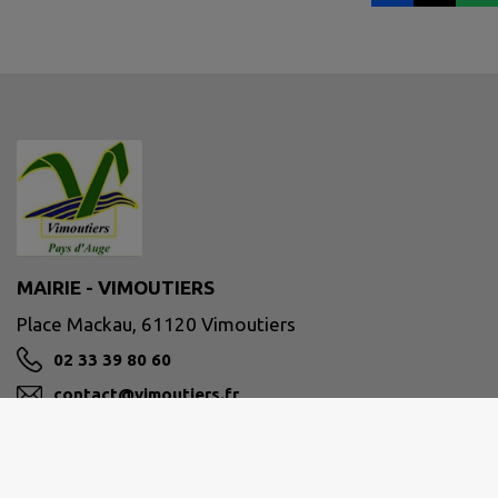
MAIRIE - VIMOUTIERS
Place Mackau, 61120 Vimoutiers
02 33 39 80 60
contact@vimoutiers.fr
M'Y RENDRE
www.vimoutiers.fr/